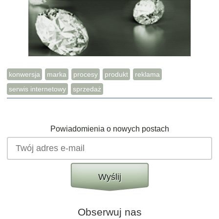
konwersja
marka
procesy
produkt
reklama
serwis internetowy
sprzedaż
Powiadomienia o nowych postach
Wyślij
Obserwuj nas