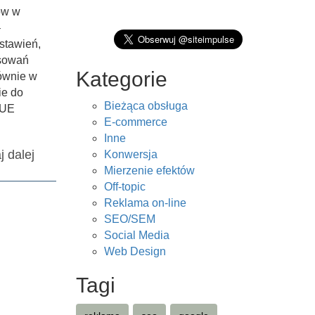
ów w
–
stawień,
osowań
Kategorie
łównie w
ie do
Bieżąca obsługa
 UE
E-commerce
Inne
j dalej
Konwersja
Mierzenie efektów
Off-topic
Reklama on-line
SEO/SEM
Social Media
Web Design
Tagi