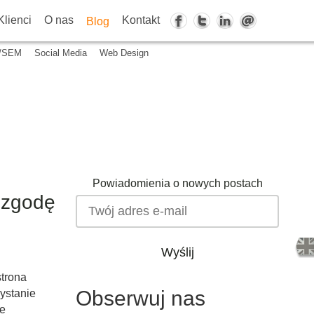
Klienci
O nas
Kontakt
Blog
/SEM
Social Media
Web Design
Powiadomienia o nowych postach
 zgodę
Wyślij
strona
Obserwuj nas
ystanie
we