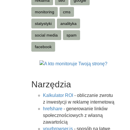
reklama
seo
google
monitoring
cms
statystyki
analityka
social media
spam
facebook
Narzędzia
Kalkulator ROI
- obliczanie zwrotu
z inwestycji w reklamę internetową
hrefshare
- generowanie linków
społecznościowych z własną
zawartością
yourbrowser.is
- sposób na łatwe