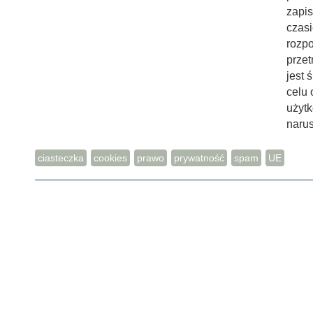
Email
zapi
czasi
rozp
prze
jest 
celu 
użyt
narus
ciasteczka
cookies
prawo
prywatność
spam
UE