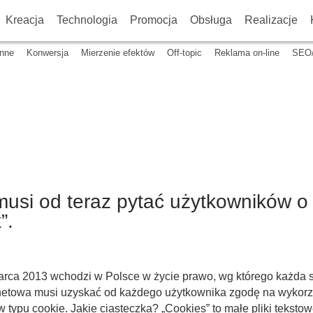
Kreacja
Technologia
Promocja
Obsługa
Realizacje
Inne
Konwersja
Mierzenie efektów
Off-topic
Reklama on-line
SEO
usi od teraz pytać użytkowników o
”.
rca 2013 wchodzi w Polsce w życie prawo, wg którego każda 
rnetowa musi uzyskać od każdego użytkownika zgodę na wykorz
w typu cookie. Jakie ciasteczka? „Cookies” to małe pliki teksto