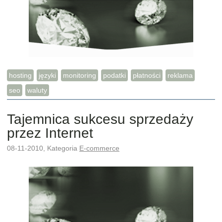
hosting
języki
monitoring
podatki
płatności
reklama
seo
waluty
Tajemnica sukcesu sprzedaży
przez Internet
08-11-2010, Kategoria
E-commerce