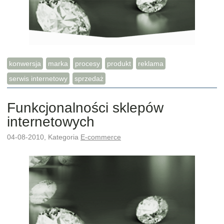
konwersja
marka
procesy
produkt
reklama
serwis internetowy
sprzedaż
Funkcjonalności sklepów
internetowych
04-08-2010, Kategoria
E-commerce