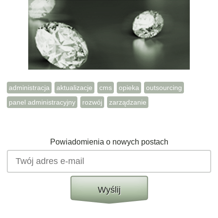
administracja
aktualizacje
cms
opieka
outsourcing
panel administracyjny
rozwój
zarządzanie
Powiadomienia o nowych postach
Wyślij