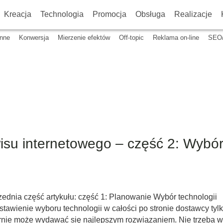
Kreacja
Technologia
Promocja
Obsługa
Realizacje
Inne
Konwersja
Mierzenie efektów
Off-topic
Reklama on-line
SEO
su internetowego – część 2: Wybó
ednia część artykułu: część 1: Planowanie Wybór technologii
tawienie wyboru technologii w całości po stronie dostawcy tyl
rnie może wydawać się najlepszym rozwiązaniem. Nie trzeba w