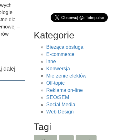
owych
ologie
tne dla
temowej –
Kategorie
erów
Bieżąca obsługa
E-commerce
Inne
j dalej
Konwersja
Mierzenie efektów
Off-topic
Reklama on-line
SEO/SEM
Social Media
Web Design
Tagi