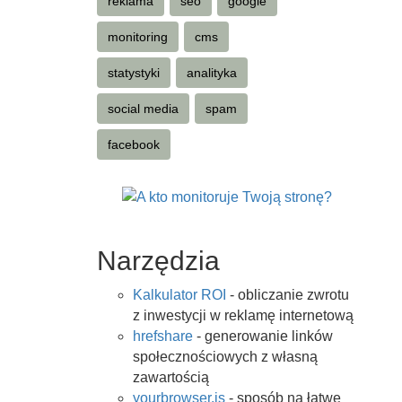
reklama
seo
google
monitoring
cms
statystyki
analityka
social media
spam
facebook
Narzędzia
Kalkulator ROI
- obliczanie zwrotu
z inwestycji w reklamę internetową
hrefshare
- generowanie linków
społecznościowych z własną
zawartością
yourbrowser.is
- sposób na łatwe