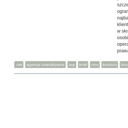
Email
szcz
ogran
najba
klien
w sk
osobi
opera
prawa
.net
agencje interaktywne
asp
brief
cms
konkurs
linu