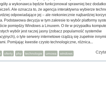
egóły a wykonawca będzie funkcjonował sprawniej bez dodatk
iczeń. Ale oznacza to, że agencja interaktywna wybierze techn
rdziej odpowiadające jej – ale niekoniecznie najbardziej korzys
ta. Podstawowa decyzja w tym zakresie to wybór platformy sys
rócie pomiędzy Windows a Linuxem. O ile w przypadku komput
stych wybór jest raczej jasny (zobacz popularność systemów
cyjnych), o tyle serwery internetowe rządzą się zupełnie innymi
mi. Pomijając kwestie czysto technologiczne, różnica...
Czyta
x
oferty
php
technologie
umowa
windows