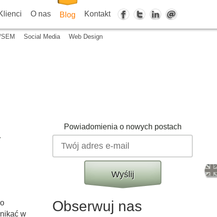
Klienci
O nas
Kontakt
Blog
/SEM
Social Media
Web Design
Powiadomienia o nowych postach
r
Wyślij
Obserwuj nas
ko
nikać w