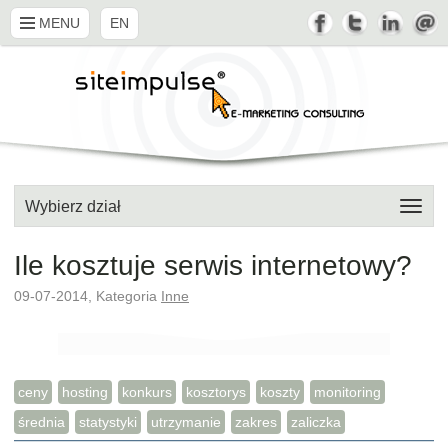
MENU
EN
Wybierz dział
Ile kosztuje serwis internetowy?
09-07-2014, Kategoria
Inne
ceny
hosting
konkurs
kosztorys
koszty
monitoring
średnia
statystyki
utrzymanie
zakres
zaliczka