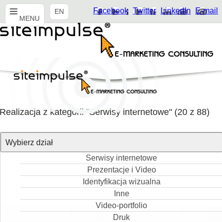
Facebook
Twitter
LinkedIn
E-mail
EN
MENU
Realizacja z kategorii "Serwisy internetowe" (
20
z
88
)
Wybierz dział
Serwisy internetowe
Prezentacje i Video
Identyfikacja wizualna
Inne
Video-portfolio
Druk