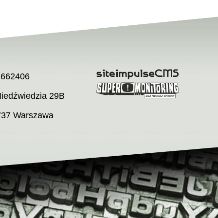
2662406
Niedźwiedzia 29B
737 Warszawa