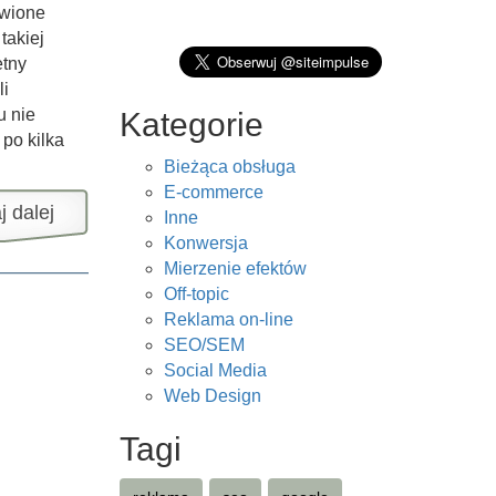
awione
takiej
etny
li
u nie
Kategorie
po kilka
Bieżąca obsługa
E-commerce
j dalej
Inne
Konwersja
Mierzenie efektów
Off-topic
Reklama on-line
SEO/SEM
Social Media
Web Design
Tagi