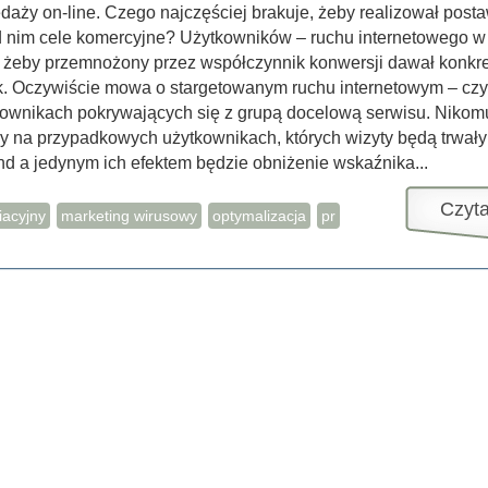
daży on-line. Czego najczęściej brakuje, żeby realizował post
 nim cele komercyjne? Użytkowników – ruchu internetowego w 
, żeby przemnożony przez współczynnik konwersji dawał konkr
. Oczywiście mowa o stargetowanym ruchu internetowym – czy
kownikach pokrywających się z grupą docelową serwisu. Nikom
y na przypadkowych użytkownikach, których wizyty będą trwały 
d a jedynym ich efektem będzie obniżenie wskaźnika...
Czyta
iacyjny
marketing wirusowy
optymalizacja
pr