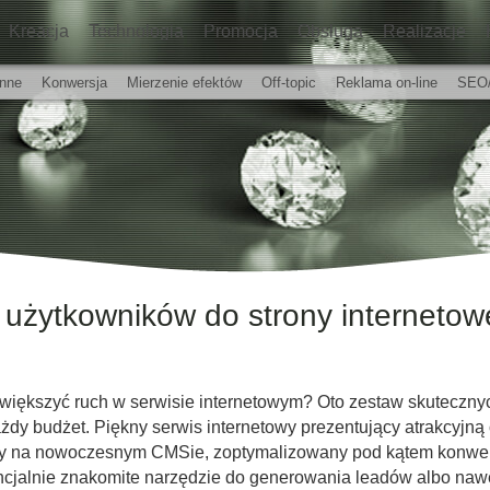
Kreacja
Technologia
Promocja
Obsługa
Realizacje
Inne
Konwersja
Mierzenie efektów
Off-topic
Reklama on-line
SEO
 użytkowników do strony internetow
większyć ruch w serwisie internetowym? Oto zestaw skuteczn
żdy budżet. Piękny serwis internetowy prezentujący atrakcyjną 
ty na nowoczesnym CMSie, zoptymalizowany pod kątem konwer
ncjalnie znakomite narzędzie do generowania leadów albo naw