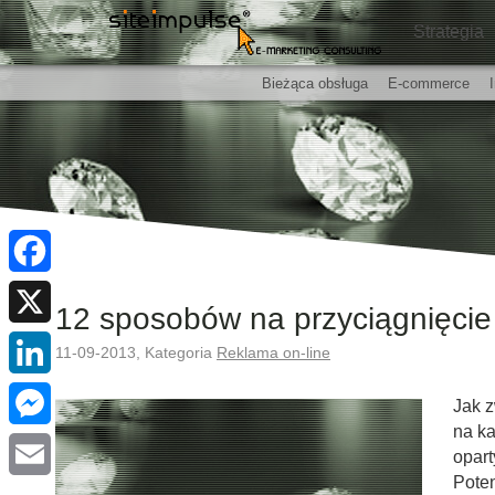
Strategia
Bieżąca obsługa
E-commerce
Facebook
12 sposobów na przyciągnięcie
X
11-09-2013, Kategoria
Reklama on-line
LinkedIn
Jak z
na ka
Messenger
opar
Pote