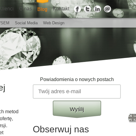
Klienci
O nas
Kontakt
Blog
/SEM
Social Media
Web Design
Powiadomienia o nowych postach
ej
Wyślij
ych metod
ofertę,
sji.
Obserwuj nas
et