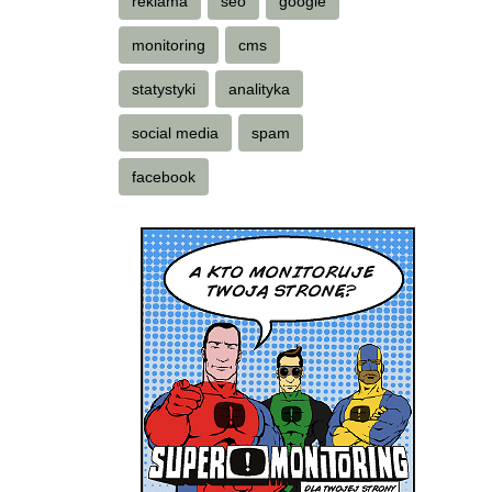
reklama
seo
google
monitoring
cms
statystyki
analityka
social media
spam
facebook