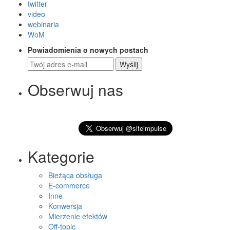
twitter
video
webinaria
WoM
Powiadomienia o nowych postach
Wyślij
Obserwuj nas
Kategorie
Bieżąca obsługa
E-commerce
Inne
Konwersja
Mierzenie efektów
Off-topic