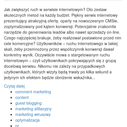
Email
Jak zwiększyć ruch w serwisie internetowym? Oto zestaw
skutecznych metod na każdy budżet. Piękny serwis internetowy
prezentujący atrakcyjną ofertę, oparty na nowoczesnym CMSie,
zoptymalizowany pod kątem konwersji. Potencjalnie znakomite
narzędzie do generowania leadów albo nawet sprzedaży on-line.
Czego najczęściej brakuje, żeby realizował postawione przed nim
cele komercyjne? Użytkowników – ruchu internetowego w takiej
skali, żeby przemnożony przez współczynnik konwersji dawał
konkretny wynik. Oczywiście mowa o stargetowanym ruchu
internetowym – czyli użytkownikach pokrywających się z grupą
docelową serwisu. Nikomu nie zależy na przypadkowych
użytkownikach, których wizyty będą trwały po kilka sekund a
jedynym ich efektem będzie obniżenie wskaźnika...
Czytaj dalej
comment marketing
content
guest blogging
marketing afiliacyjny
marketing wirusowy
optymalizacja
pr