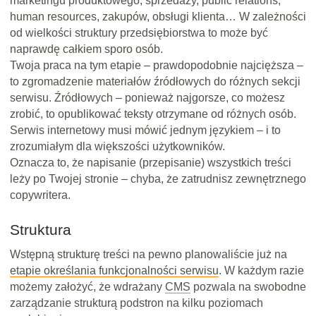
marketingu produktowego, sprzedaży, public relations,
human resources, zakupów, obsługi klienta… W zależności
od wielkości struktury przedsiębiorstwa to może być
naprawdę całkiem sporo osób.
Twoja praca na tym etapie – prawdopodobnie najcięższa –
to zgromadzenie materiałów źródłowych do różnych sekcji
serwisu. Źródłowych – ponieważ najgorsze, co możesz
zrobić, to opublikować teksty otrzymane od różnych osób.
Serwis internetowy musi mówić jednym językiem – i to
zrozumiałym dla większości użytkowników.
Oznacza to, że napisanie (przepisanie) wszystkich treści
leży po Twojej stronie – chyba, że zatrudnisz zewnętrznego
copywritera.
Struktura
Wstępną strukturę treści na pewno planowaliście już na
etapie określania funkcjonalności serwisu
. W każdym razie
możemy założyć, że wdrażany
CMS
pozwala na swobodne
zarządzanie strukturą podstron na kilku poziomach