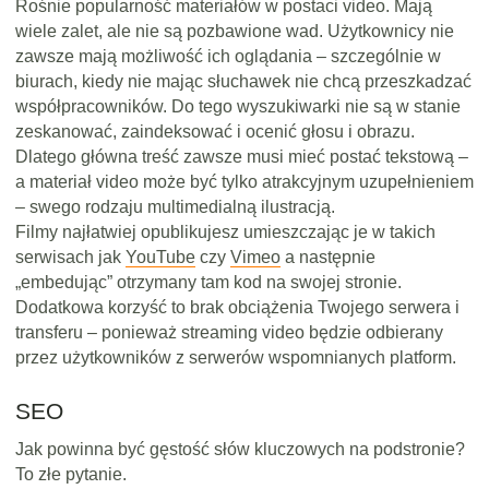
Rośnie popularność materiałów w postaci video. Mają
wiele zalet, ale nie są pozbawione wad. Użytkownicy nie
zawsze mają możliwość ich oglądania – szczególnie w
biurach, kiedy nie mając słuchawek nie chcą przeszkadzać
współpracowników. Do tego wyszukiwarki nie są w stanie
zeskanować, zaindeksować i ocenić głosu i obrazu.
Dlatego główna treść zawsze musi mieć postać tekstową –
a materiał video może być tylko atrakcyjnym uzupełnieniem
– swego rodzaju multimedialną ilustracją.
Filmy najłatwiej opublikujesz umieszczając je w takich
serwisach jak
YouTube
czy
Vimeo
a następnie
„embedując” otrzymany tam kod na swojej stronie.
Dodatkowa korzyść to brak obciążenia Twojego serwera i
transferu – ponieważ streaming video będzie odbierany
przez użytkowników z serwerów wspomnianych platform.
SEO
Jak powinna być gęstość słów kluczowych na podstronie?
To złe pytanie.